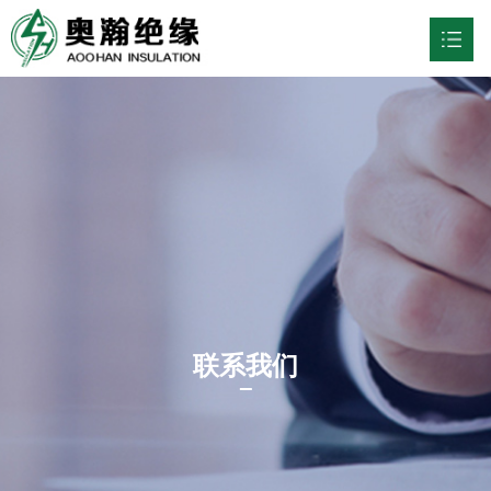
网站首页
关于我们

行业应用

产品中心

新闻资讯

联系我们
联系我们

中文