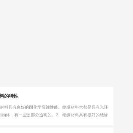
料的特性
缘材料具有良好的耐化学腐蚀性能。绝缘材料大都是具有光泽
明物体，有一些是部分透明的。2、绝缘材料具有很好的绝缘
不会导电。而且它的重量是十分轻的。3、绝缘材料生产快
是可以大量大批生产的，而且它的销售价格还十分便宜。4、