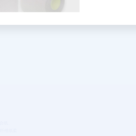
复合纸、
胺纤维纸柔