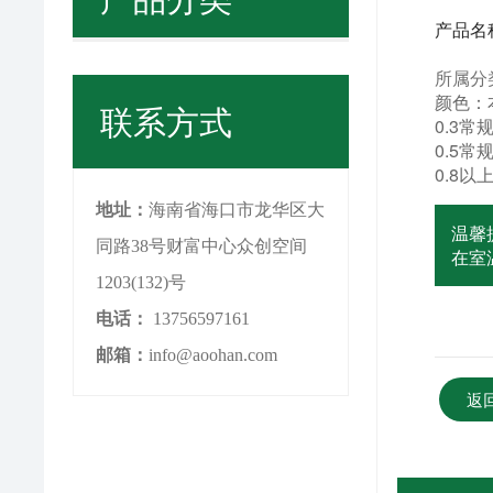
产品名
所属分
颜色：
联系方式
0.3常规
0.5常
0.8以
地址：
海南省海口市龙华区大
温馨
同路38号财富中心众创空间
在室
1203(132)号
电话：
13756597161
邮箱：
info@aoohan.com
返