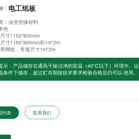
电工纸板
称：
类：油变绝缘材料
本色
尺寸1150*800mm
规尺寸1150*800mm和1m*2m
上带网纹，常规尺寸1m*2m
提示：产品储存在通风干燥洁净的室温（40℃以下）环境中。运
温条件下储存，超过贮存期按技术要求检验合格后仍可以 使用。
回列表
联系我们