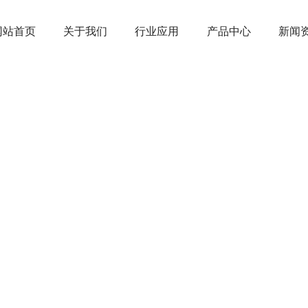
网站首页
关于我们
行业应用
产品中心
新闻
誉资质
变绝缘材料
业资讯
才招聘
作伙伴
工件
产品中心
在短短的十年来不断发展壮大，在全
和销售网络