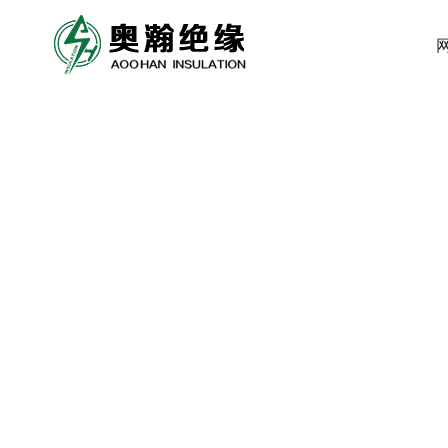
公司简介
干变、电机绝缘材料
公司新闻
联系我们
荣
油
行
人
生产设备
互感器绝缘材料
合
加
不断深化改革管理，使公司