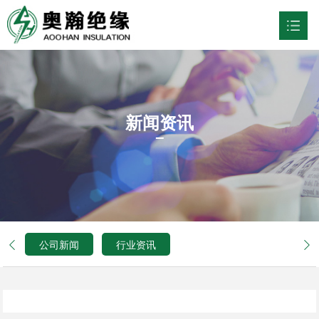
网站首页
关于我们

新闻资讯
行业应用

产品中心

新闻资讯

联系我们

公司新闻
行业资讯


中文