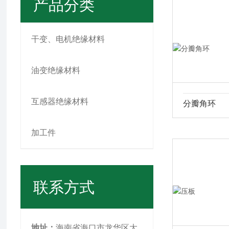
产品分类
干变、电机绝缘材料
油变绝缘材料
互感器绝缘材料
分瓣角环
详情
加工件
联系方式
地址：
海南省海口市龙华区大