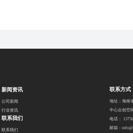
新闻资讯
联系方式
公司新闻
地址：海南
行业资讯
中心众创空间12
联系我们
电话：
1375
邮箱：info@a
联系我们