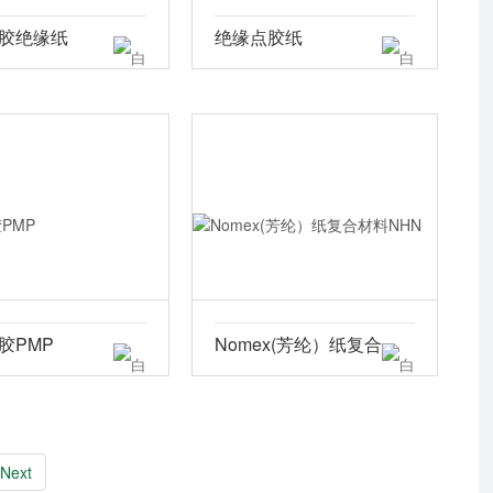
胶绝缘纸
绝缘点胶纸
详情
胶PMP
Nomex(芳纶）纸复合材料NHN
详情
Next