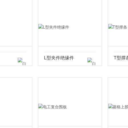
L型夹件绝缘件
T型撑
详情
详情