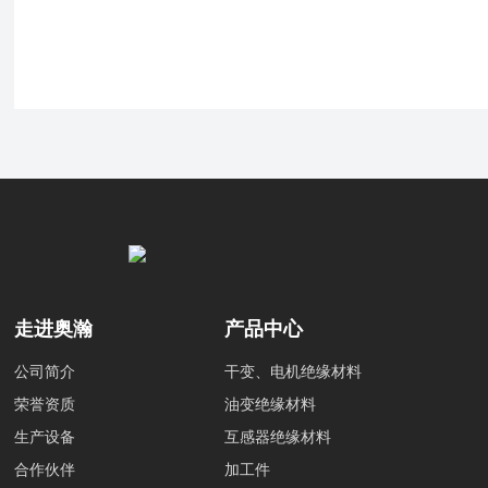
走进奥瀚
产品中心
公司简介
干变、电机绝缘材料
荣誉资质
油变绝缘材料
生产设备
互感器绝缘材料
合作伙伴
加工件