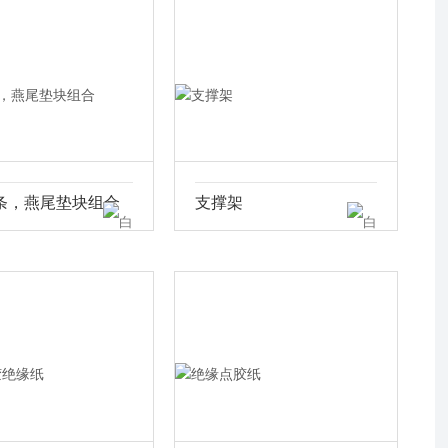
条，燕尾垫块组合
支撑架
详情