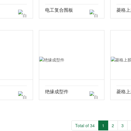
电工复合围板
菱格上
详情
详情
绝缘成型件
菱格上
详情
详情
Total of 34
1
2
3