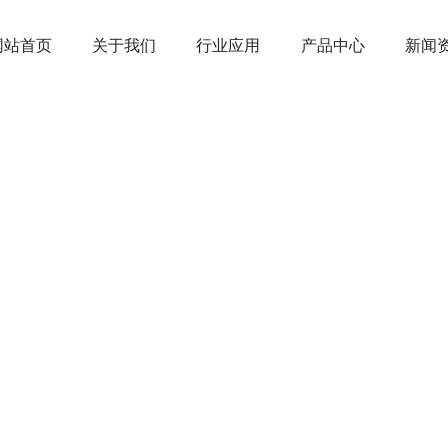
网站首页
关于我们
行业应用
产品中心
新闻
誉资质
变绝缘材料
业资讯
才招聘
作伙伴
工件
产品中心
在短短的十年来不断发展壮大，在全
和销售网络