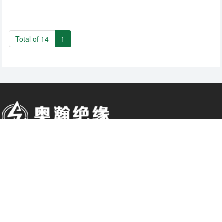
详情
详情
Total of 14
1
联系方式
地址：海南省海口市龙华区大同路38号财富中心众创空间1203(132)号
电话：
13756597161
邮箱：info@aoohan.com