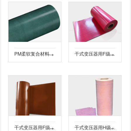
PM柔软复合材料
干式变压器用F级DMD
详情
详情
干式变压器用F级DMD（咖色）
干式变压器用H级预浸料