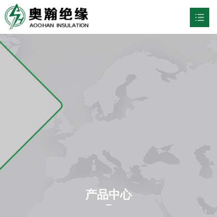
网站首页
关于我们

行业应用

产品中心

新闻资讯

联系我们

中文
产品中心